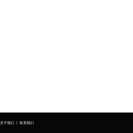
建站热
深圳品牌网站服务商
Shenzhen brand service website
联 系
电话：4
8年丰富的建站经验
在线QQ
一对一的品质服务
E-mai
为您的网站保驾护航
公司地
关于我们
丨
联系我们