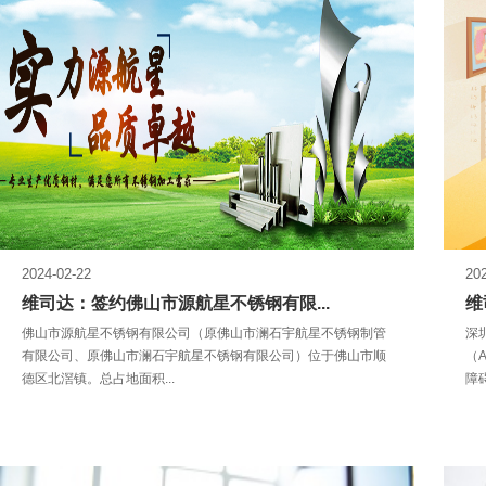
2024-02-22
20
维司达：签约佛山市源航星不锈钢有限...
维
佛山市源航星不锈钢有限公司（原佛山市澜石宇航星不锈钢制管
深
有限公司、原佛山市澜石宇航星不锈钢有限公司）位于佛山市顺
（
德区北滘镇。总占地面积...
障