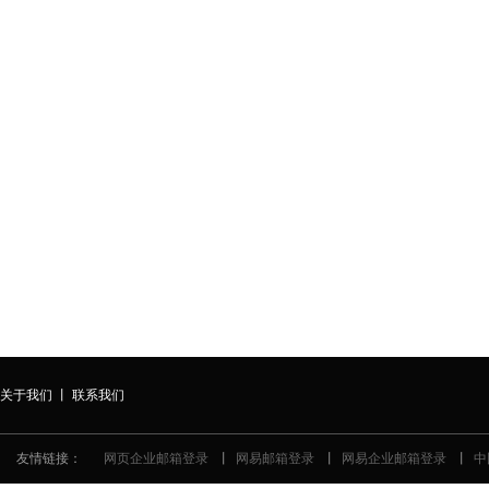
建站热
深圳品牌网站服务商
Shenzhen brand service website
联 系
电话：4
8年丰富的建站经验
在线QQ
一对一的品质服务
E-mai
为您的网站保驾护航
公司地
关于我们
丨
联系我们
友情链接：
网页企业邮箱登录
丨
网易邮箱登录
丨
网易企业邮箱登录
丨
中